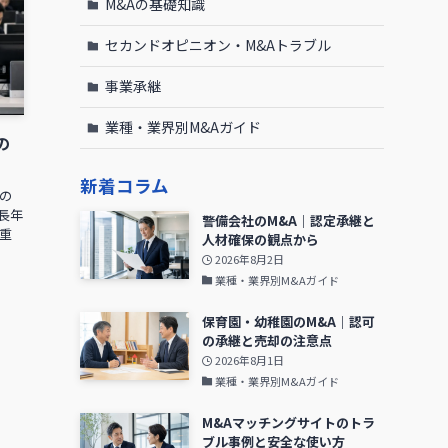
M&Aの基礎知識
セカンドオピニオン・M&Aトラブル
事業承継
業種・業界別M&Aガイド
の
新着コラム
の
長年
警備会社のM&A｜認定承継と
重
人材確保の観点から
2026年8月2日
業種・業界別M&Aガイド
保育園・幼稚園のM&A｜認可
の承継と売却の注意点
2026年8月1日
業種・業界別M&Aガイド
M&Aマッチングサイトのトラ
ブル事例と安全な使い方