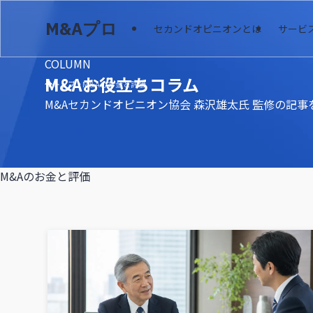
M&Aプロ
セカンドオピニオンとは
サービ
COLUMN
M&Aお役立ちコラム
トップ
M&Aのお金と評価
M&Aセカンドオピニオン協会 森沢雄太氏 監修の記
M&Aのお金と評価